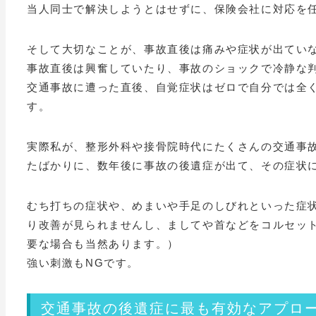
当人同士で解決しようとはせずに、保険会社に対応を
そして大切なことが、事故直後は痛みや症状が出てい
事故直後は興奮していたり、事故のショックで冷静な
交通事故に遭った直後、自覚症状はゼロで自分では全
す。
実際私が、整形外科や接骨院時代にたくさんの交通事
たばかりに、数年後に事故の後遺症が出て、その症状
むち打ちの症状や、めまいや手足のしびれといった症
り改善が見られませんし、ましてや首などをコルセッ
要な場合も当然あります。）
強い刺激もNGです。
交通事故の後遺症に最も有効なアプロ