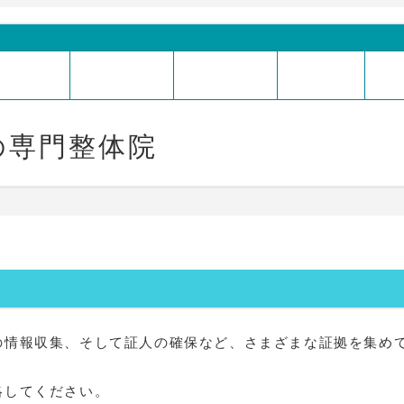
なる整体
施術の流れ
お客様の声
整体料金
整
の専門整体院
の情報収集、そして証人の確保など、さまざまな証拠を集め
絡してください。