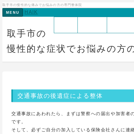
取手市の慢性的な痛みでお悩みの方の専門整体院
HAIK
Toggle
MENU
navigation
トップ
自己紹介
運がよく
取手市の
慢性的な症状でお悩みの方
交通事故の後遺症による整体
交通事故にあわれたら、まずは警察への届出や加害者
です。
そして、必ずご自分の加入している保険会社さんに連