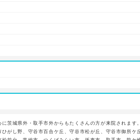
心に茨城県外・取手市外からもたくさんの方が来院されます
市ひがし野、守谷市百合ケ丘、守谷市松が丘、守谷市御所ケ
市松前台、常総市、つくばみらい市、坂東市、取手市、龍ケ