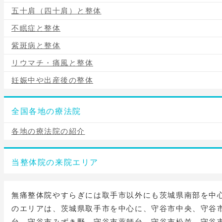
五十肩（四十肩）と整体
不眠症と整体
紫斑病と整体
リウマチ・痛風と整体
妊娠中や出産後の整体
全国各地の療法院
各地の療法院の紹介
当整体院の来院エリア
無痛整体院やすらぎには取手市以外にも茨城県南部を中
のエリアは、茨城県取手市を中心に、守谷市中央、守谷
台、守谷市みずき野、守谷市薬師台、守谷市松並、守谷