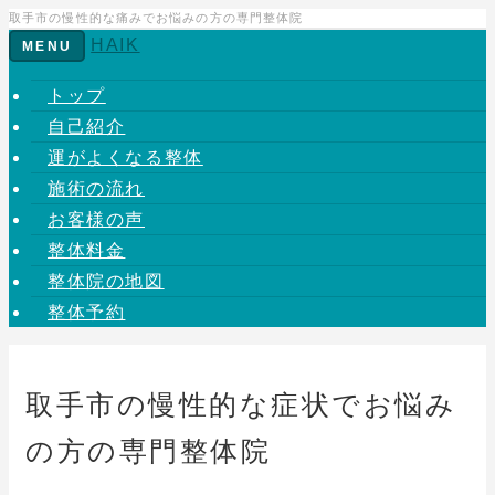
取手市の慢性的な痛みでお悩みの方の専門整体院
HAIK
Toggle
MENU
navigation
トップ
自己紹介
運がよくなる整体
施術の流れ
お客様の声
整体料金
整体院の地図
整体予約
取手市の慢性的な症状でお悩み
の方の専門整体院